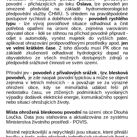
povodní - přicházejících po toku
Oslava
, lze povodeň jen
omezené předvídat na základě hydrometeorologické
předpovědní služby ČHMÚ. S ohledem na pravděpodobné
postupové rychlosti a doběhové doby -
povodeň rychlého
typu
- lze vývoj povodňové situace odhadnout a činit
potřebná opatření na úrovni obce, zejména varováním
obyvatel obce - lidé se stihnou na příchod povodně připravit -
odjet s automobily, vynést majetek do vyšších pater,
aplikovat ohrazování protipovodňovými prostředky apod.
jen
ve velmi krátkém čase
. Z toho důvodu musí PK obce na
základě zkušeností odhadovat hydrologický dopad na
obyvatelstvo ze všech možných dostupných zdrojů o
předpovědi srážkové činnosti ve svém území.
Přírodní jev -
povodeň z přívalových srážek
,
tzv. blesková
povodeň,
je zde naopak povodní typickou a může se objevit
zejména v letních měsících - a považuje se za výrazné
ohrožení obce, kdy se mimořádná událost řeší při
nedostatku času, ve ztížených podmínkách vyvolaných
výpadky dodávek elektrické energie, komunikačního spojení
nebo situací ohrožujících životy.
Místa ohrožená bleskovou povodní
na území obce Dlouhá
Loučka. Data jsou stahována a aktualizována ze systému
Ministerstva životního prostředí - POVIS.
Místně nejrizikovější a nejrychlejší jsou situace, které přináší
bouřky z tepla, nebo přechody jednotlivých studených front a