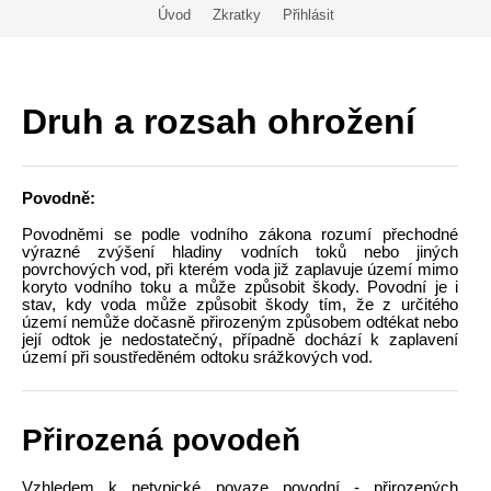
Úvod
Zkratky
Přihlásit
Druh a rozsah ohrožení
Povodně:
Povodněmi se podle vodního zákona rozumí přechodné
výrazné zvýšení hladiny vodních toků nebo jiných
povrchových vod, při kterém voda již zaplavuje území mimo
koryto vodního toku a může způsobit škody. Povodní je i
stav, kdy voda může způsobit škody tím, že z určitého
území nemůže dočasně přirozeným způsobem odtékat nebo
její odtok je nedostatečný, případně dochází k zaplavení
území při soustředěném odtoku srážkových vod.
Přirozená povodeň
Vzhledem k netypické povaze povodní - přirozených