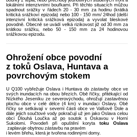
lokálními intenzivními bouřkami. Při těchto situacích můžou
spadnout srážky v řádech 20 - 30 mm za hodinu (krátká
kritická srážkoví epizoda) nebo 100 - 150 mm/ 24hod (delší
intenzivní kritická srážková epizoda) a vyvolat bleskové
povodně. Obecně se uvádí velká rizikovost již od 30 mm za
krátkou srážku, nebo 50 - 150 mm za 24 hodinovou
srážkovou epizodu.
Ohrožení obce povodní
z toků Oslava, Huntava a
povrchovým stokem
U Q100 vybřežuje Oslava i Huntava do zástavby obce ve
svých inundacích na obou březích. Obě říčky, přitékající od
Nízkého Jeseníku ze severovýchodu, ohrožují zastavěnou
plochu obce v celé délce (4 km) v inundaci Oslavy. Obě
říčky se setkávají v severní části obce ve Valšově Dole a
dále jejich součtové vody pokračují už jen jako Oslava celou
obcí Dlouhá Loučka až po soutok s Oskavou v Horní
Sukolomi.
Povodeň při opuštění koryta
toku Oslava
zaplavuje obytnou zástavbu na pravém
i levém břehu, která je tvořena rodinnými domy.